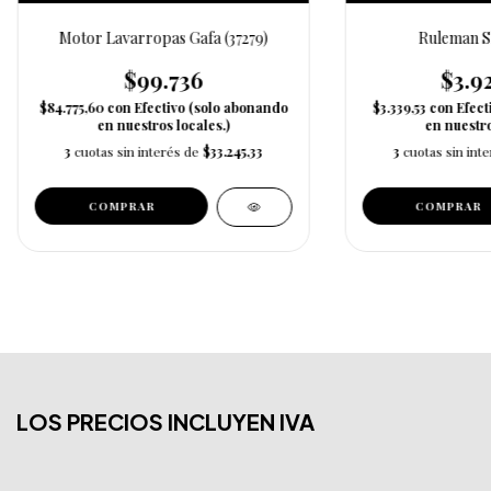
Motor Lavarropas Gafa (37279)
Ruleman Sk
$99.736
$3.9
$84.775,60
con
Efectivo (solo abonando
$3.339,53
con
Efect
en nuestros locales.)
en nuestro
3
cuotas sin interés de
$33.245,33
3
cuotas sin int
LOS PRECIOS INCLUYEN IVA