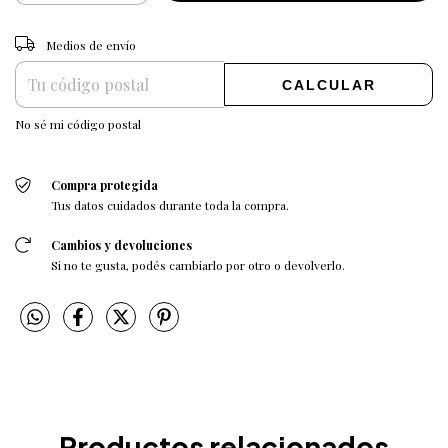
CAMBIAR CP
Entregas para el CP:
Medios de envío
CALCULAR
No sé mi código postal
Compra protegida
Tus datos cuidados durante toda la compra.
Cambios y devoluciones
Si no te gusta, podés cambiarlo por otro o devolverlo.
Productos relacionados