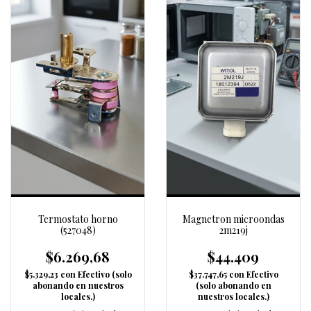
Termostato horno
Magnetron microondas
(527048)
2m219j
$6.269,68
$44.409
$5.329,23
con
Efectivo (solo
$37.747,65
con
Efectivo
abonando en nuestros
(solo abonando en
locales.)
nuestros locales.)