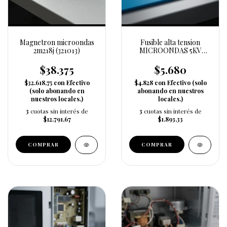
Magnetron microondas
Fusible alta tension
2m218j (321013)
MICROONDAS 5KV
(321054)
$38.375
$5.680
$32.618,75
con
Efectivo
$4.828
con
Efectivo (solo
(solo abonando en
abonando en nuestros
nuestros locales.)
locales.)
3
cuotas sin interés de
3
cuotas sin interés de
$12.791,67
$1.893,33