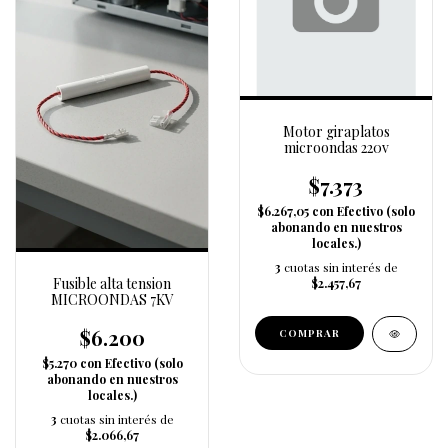
Motor giraplatos
microondas 220v
$7.373
$6.267,05
con
Efectivo (solo
abonando en nuestros
locales.)
3
cuotas sin interés de
Fusible alta tension
$2.457,67
MICROONDAS 7KV
$6.200
$5.270
con
Efectivo (solo
abonando en nuestros
locales.)
3
cuotas sin interés de
$2.066,67