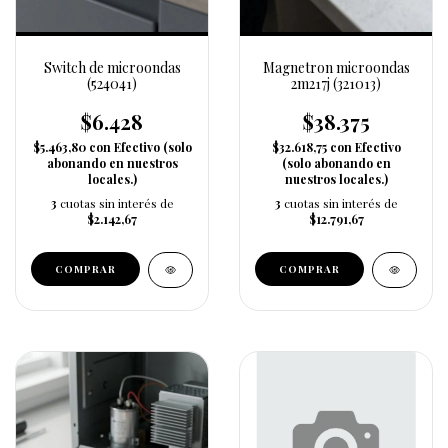
Switch de microondas
Magnetron microondas
(524041)
2m217j (321013)
$6.428
$38.375
$5.463,80
con
Efectivo (solo
$32.618,75
con
Efectivo
abonando en nuestros
(solo abonando en
locales.)
nuestros locales.)
3
cuotas sin interés de
3
cuotas sin interés de
$2.142,67
$12.791,67