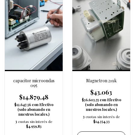
capacitor microondas
Magnetron 219k
095
$43.063
$14.879,48
$36.603,55
con
Efectivo
$12.647,56
con
Efectivo
(solo abonando en
(solo abonando en
nuestros locales.)
nuestros locales.)
3
cuotas sin interés de
3
cuotas sin interés de
$14.354,33
$4.959,83