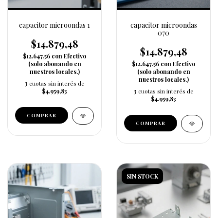
capacitor microondas 1
capacitor microondas
070
$14.879,48
$14.879,48
$12.647,56
con
Efectivo
(solo abonando en
$12.647,56
con
Efectivo
nuestros locales.)
(solo abonando en
nuestros locales.)
3
cuotas sin interés de
$4.959,83
3
cuotas sin interés de
$4.959,83
SIN STOCK