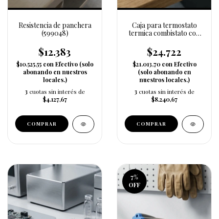
Resistencia de panchera
Caja para termostato
(599048)
termica combistato con
llave
$12.383
$24.722
$10.525,55
con
Efectivo (solo
$21.013,70
con
Efectivo
abonando en nuestros
(solo abonando en
locales.)
nuestros locales.)
3
cuotas sin interés de
3
cuotas sin interés de
$4.127,67
$8.240,67
7
%
OFF