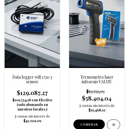
Data logger wifi 1720 3
Termometro laser
sensor
infrarojo VALUE
$129.087,27
$62.722,03
$58.404,04
$109.724,18
con
Efectivo
(solo abonando en
3
cuotas sin interés de
nuestros locales.)
$19.468,01
3
cuotas sin interés de
$43.029,09