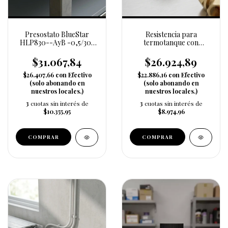
Presostato BlueStar
Resistencia para
HLP830--AyB -0,5/30-
termotanque con
Aut
termostato (91093)
$31.067,84
$26.924,89
$26.407,66
con
Efectivo
$22.886,16
con
Efectivo
(solo abonando en
(solo abonando en
nuestros locales.)
nuestros locales.)
3
cuotas sin interés de
3
cuotas sin interés de
$10.355,95
$8.974,96