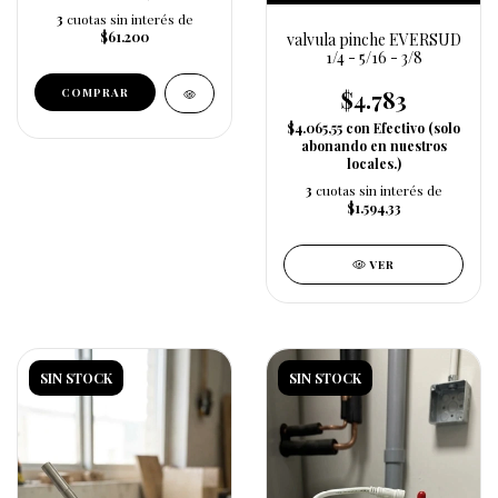
3
cuotas sin interés de
$61.200
valvula pinche EVERSUD
1/4 - 5/16 - 3/8
$4.783
$4.065,55
con
Efectivo (solo
abonando en nuestros
locales.)
3
cuotas sin interés de
$1.594,33
VER
SIN STOCK
SIN STOCK