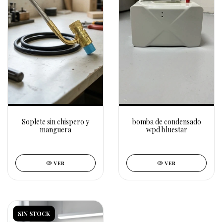
Soplete sin chispero y
bomba de condensado
manguera
wpd bluestar
VER
VER
SIN STOCK