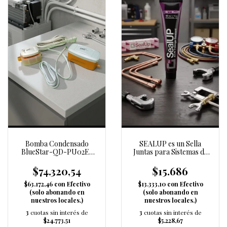
Bomba Condensado
SEALUP es un Sella
BlueStar-QD-PU02E-
Juntas para Sistemas de
24L/1 (946271)
A/A
$74.320,54
$15.686
$63.172,46
con
Efectivo
$13.333,10
con
Efectivo
(solo abonando en
(solo abonando en
nuestros locales.)
nuestros locales.)
3
cuotas sin interés de
3
cuotas sin interés de
$24.773,51
$5.228,67