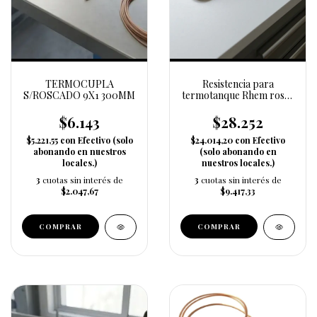
TERMOCUPLA
Resistencia para
S/ROSCADO 9X1 300MM
termotanque Rhem rosca
gruesa (91093)
$6.143
$28.252
$5.221,55
con
Efectivo (solo
$24.014,20
con
Efectivo
abonando en nuestros
(solo abonando en
locales.)
nuestros locales.)
3
cuotas sin interés de
3
cuotas sin interés de
$2.047,67
$9.417,33