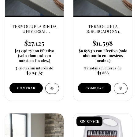
TERMOCUPLA BIFIDA
TERMOCUPLA
UNIVERSAL
S/ROSCADO 8X1
S/ROSCADO C/TOPE
1000MM
9X1 200X2+720/270
$27.125
$11.598
C/PROLON 450 23354
$23.056,25
con
Efectivo
$9.858,30
con
Efectivo (solo
(solo abonando en
abonando en nuestros
nuestros locales.)
locales.)
3
cuotas sin interés de
3
cuotas sin interés de
$9.041,67
$3.866
SIN STOCK