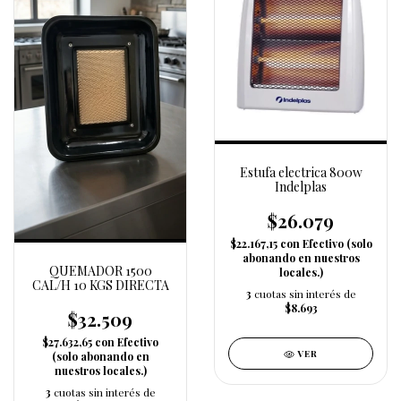
Estufa electrica 800w
Indelplas
$26.079
$22.167,15
con
Efectivo (solo
abonando en nuestros
QUEMADOR 1500
locales.)
CAL/H 10 KGS DIRECTA
3
cuotas sin interés de
$8.693
$32.509
$27.632,65
con
Efectivo
VER
(solo abonando en
nuestros locales.)
3
cuotas sin interés de