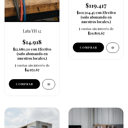
$119.417
$101.504,45
con
Efectivo
(solo abonando en
nuestros locales.)
3
cuotas sin interés de
Lata YH 12
$39.805,67
$14.918
$12.680,30
con
Efectivo
(solo abonando en
nuestros locales.)
3
cuotas sin interés de
$4.972,67