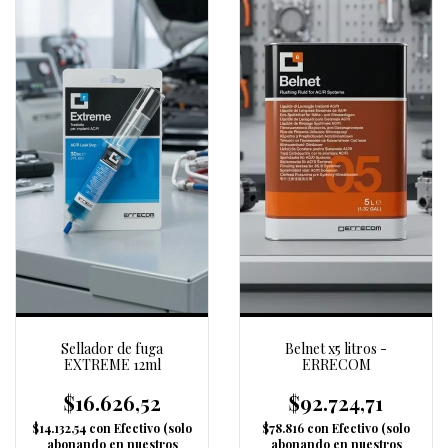
Sellador de fuga
Belnet x5 litros -
EXTREME 12ml
ERRECOM
$16.626,52
$92.724,71
$14.132,54
con
Efectivo (solo
$78.816
con
Efectivo (solo
abonando en nuestros
abonando en nuestros