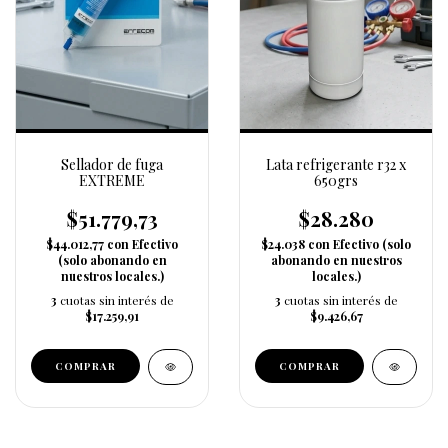
Sellador de fuga
Lata refrigerante r32 x
EXTREME
650grs
$51.779,73
$28.280
$44.012,77
con
Efectivo
$24.038
con
Efectivo (solo
(solo abonando en
abonando en nuestros
nuestros locales.)
locales.)
3
cuotas sin interés de
3
cuotas sin interés de
$17.259,91
$9.426,67