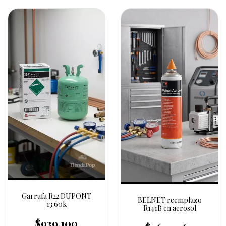
Garrafa R22 DUPONT
BELNET reemplazo
13.60k
R141B en aerosol
$939.100