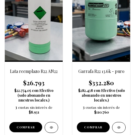
Lata reemplazo R22 AN22
Garrafa R22 13.6k - puro
$26.793
$332.280
$22.774,05
con
Efectivo
$282.438
con
Efectivo (solo
(solo abonando en
abonando en nuestros
nuestros locales.)
locales.)
3
cuotas sin interés de
3
cuotas sin interés de
$8.931
$110.760