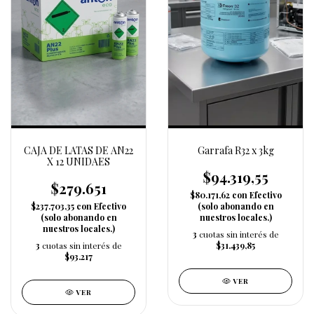
CAJA DE LATAS DE AN22
Garrafa R32 x 3kg
X 12 UNIDAES
$94.319,55
$279.651
$80.171,62
con
Efectivo
$237.703,35
con
Efectivo
(solo abonando en
(solo abonando en
nuestros locales.)
nuestros locales.)
3
cuotas sin interés de
3
cuotas sin interés de
$31.439,85
$93.217
VER
VER