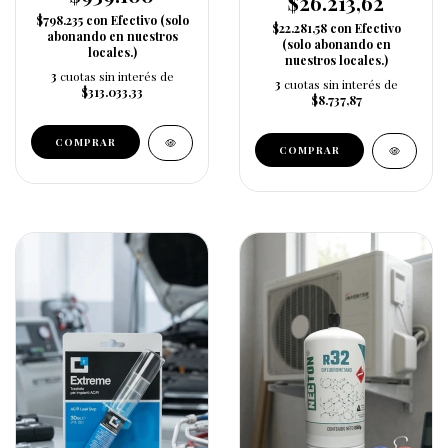
$26.213,62
$798.235
con
Efectivo (solo
$22.281,58
con
Efectivo
abonando en nuestros
(solo abonando en
locales.)
nuestros locales.)
3
cuotas sin interés de
3
cuotas sin interés de
$313.033,33
$8.737,87