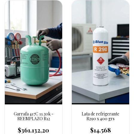
Garrafa 417C 11.30k -
Lata de refrigerante
REEMPLAZO R12
R290 x 400 grs
$361.132,20
$14.568