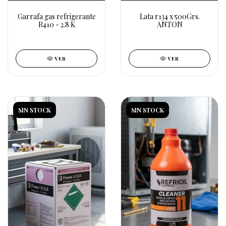
Garrafa gas refrigerante
Lata r134 x 500Grs.
R410 - 2.8 K
ANTON
VER
VER
SIN STOCK
SIN STOCK