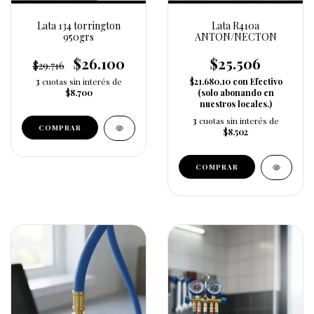
Lata 134 torrington
Lata R410a
950grs
ANTON/NECTON
$26.100
$25.506
$29.716
3
cuotas sin interés de
$21.680,10
con
Efectivo
$8.700
(solo abonando en
nuestros locales.)
3
cuotas sin interés de
$8.502