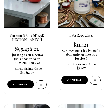
Lata R290 250 g
Garrafa R 600 DE 6.5K
NECTON - ANTON
$11.421
$95.436,22
$9.707,85
con
Efectivo (solo
abonando en nuestros
$81.120,79
con
Efectivo
locales.)
(solo abonando en
nuestros locales.)
3
cuotas sin interés de
$3.807
3
cuotas sin interés de
$31.812,07