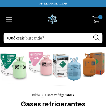
FM REFRIGERACION
0
Inicio
>
Gases refrigerantes
Gases refrigerantes