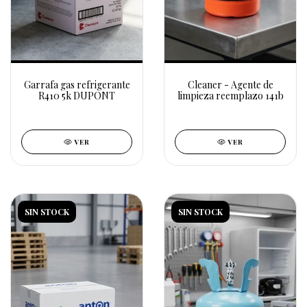
Garrafa gas refrigerante
Cleaner - Agente de
R410 5k DUPONT
limpieza reemplazo 141b
VER
VER
SIN STOCK
SIN STOCK