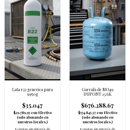
Lata r22 generica pura
Garrafa de MO49
x950g
DUPONT 13.6K
$35.047
$676.288,67
$29.789,95
con
Efectivo
$574.845,37
con
Efectivo
(solo abonando en
(solo abonando en
nuestros locales.)
nuestros locales.)
3
cuotas sin interés de
3
cuotas sin interés de