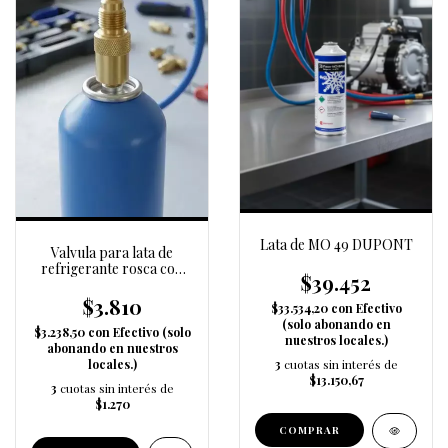
Lata de MO 49 DUPONT
Valvula para lata de
refrigerante rosca con
$39.452
pinche (M112)
$3.810
$33.534,20
con
Efectivo
(solo abonando en
$3.238,50
con
Efectivo (solo
nuestros locales.)
abonando en nuestros
locales.)
3
cuotas sin interés de
$13.150,67
3
cuotas sin interés de
$1.270