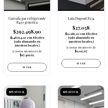
Garrafa gas refrigerante
Lata Dupont R134
R410 generica
$27.038
$292.498,90
$22.982,30
con
Efectivo
$248.624,07
con
Efectivo
(solo abonando en
(solo abonando en
nuestros locales.)
nuestros locales.)
3
cuotas sin interés de
3
cuotas sin interés de
$9.012,67
$97.499,63
VER
VER
SIN STOCK
SIN STOCK