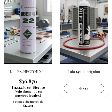
Lata R22 NECTON X 1 k
Lata 141b torrignton
$36.876
$31.344,60
con
Efectivo
VER
(solo abonando en
nuestros locales.)
3
cuotas sin interés de
$12.292