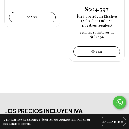
$504.597
$428.907,45
con
Efectivo
VER
(solo abonando en
nuestros locales.)
3
cuotas sin interés de
$168.199
VER
LOS PRECIOS INCLUYEN IVA
Al navegar por este sitio
aceptás el uso de cookies
para agilizar tu
ENTENDIDO
experiencia de compra.