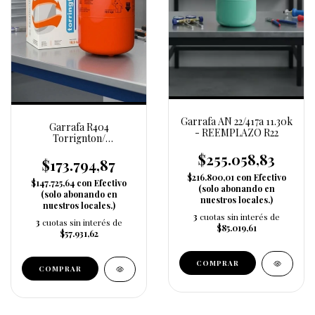
Garrafa AN 22/417a 11.30k
Garrafa R404
- REEMPLAZO R22
Torrignton/
Bluestar/Anton/otros x
$255.058,83
10.9k
$173.794,87
$216.800,01
con
Efectivo
$147.725,64
con
Efectivo
(solo abonando en
(solo abonando en
nuestros locales.)
nuestros locales.)
3
cuotas sin interés de
3
cuotas sin interés de
$85.019,61
$57.931,62