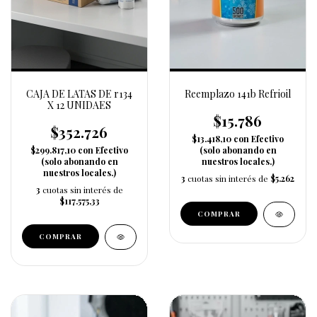
CAJA DE LATAS DE r134
Reemplazo 141b Refrioil
X 12 UNIDAES
$15.786
$352.726
$13.418,10
con
Efectivo
$299.817,10
con
Efectivo
(solo abonando en
(solo abonando en
nuestros locales.)
nuestros locales.)
3
cuotas sin interés de
$5.262
3
cuotas sin interés de
$117.575,33