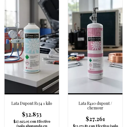
Lata Dupont R134 1 kilo
Lata R410 dupont /
chemour
$32.853
$27.261
$27.925,05
con
Efectivo
(solo abonando en
$23.171,85
con
Efectivo (solo