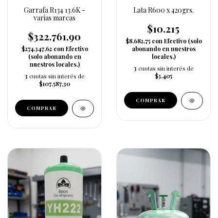
Garrafa R134 13.6K -
Lata R600 x 420grs.
varias marcas
$10.215
$322.761,90
$8.682,75
con
Efectivo (solo
$274.347,62
con
Efectivo
abonando en nuestros
(solo abonando en
locales.)
nuestros locales.)
3
cuotas sin interés de
3
cuotas sin interés de
$3.405
$107.587,30