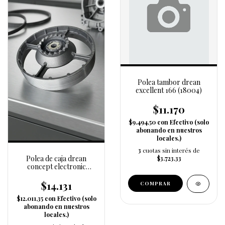
Polea tambor drean
excellent 166 (18004)
$11.170
$9.494,50
con
Efectivo (solo
abonando en nuestros
locales.)
3
cuotas sin interés de
Polea de caja drean
$3.723,33
concept electronic
(49031)
$14.131
$12.011,35
con
Efectivo (solo
abonando en nuestros
locales.)