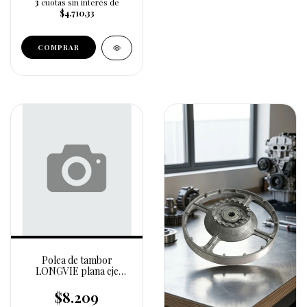
3
cuotas sin interés de
$4.710,33
Polea de tambor
LONGVIE plana eje
grueso 220mm (18016)
$8.209