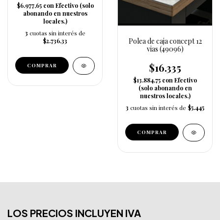
$6.977,65
con
Efectivo (solo
abonando en nuestros
locales.)
3
cuotas sin interés de
Polea de caja concept 12
$2.736,33
vias (49096)
$16.335
$13.884,75
con
Efectivo
(solo abonando en
nuestros locales.)
3
cuotas sin interés de
$5.445
LOS PRECIOS INCLUYEN IVA