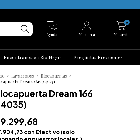
0
Ayuda
Mi cuenta
Mi carrito
Encontranos en Rio Negro
Preguntas Frecuentes
cio
>
Lavarropas
>
Blocapuertas
>
ocapuerta Dream 166 (14035)
locapuerta Dream 166
14035)
9.299,68
7.904,73
con
Efectivo (solo
onando en nuestros locales.)