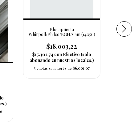
Blocapuerta
Whirpoll/Philco/BGH/siam (14056)
$18.003,22
$15.302,74
con
Efectivo (solo
abonando en nuestros locales.)
3
cuotas sin interés de
$6.001,07
Blocapuer
$
$15.08
lo
abonando 
es.)
3
cuotas 
36