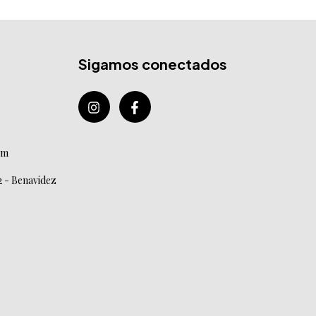
Sigamos conectados
om
2 - Benavidez