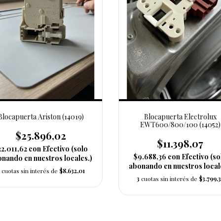
Blocapuerta Ariston (14019)
Blocapuerta Electrolux
EWT600/800/100 (14052)
$25.896,02
$11.398,07
22.011,62
con
Efectivo (solo
$9.688,36
con
Efectivo (so
nando en nuestros locales.)
abonando en nuestros local
cuotas sin interés de
$8.632,01
3
cuotas sin interés de
$3.799,