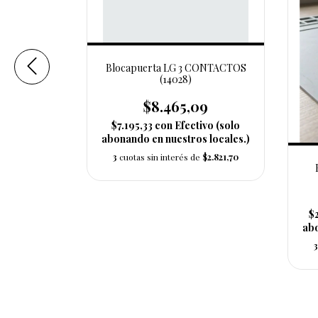
Blocapuerta LG 3 CONTACTOS
(14028)
$8.465,09
$7.195,33
con
Efectivo (solo
abonando en nuestros locales.)
3
cuotas sin interés de
$2.821,70
e 7kg.
2001)
58
$
tivo (solo
abo
 locales.)
3
$4.800,86