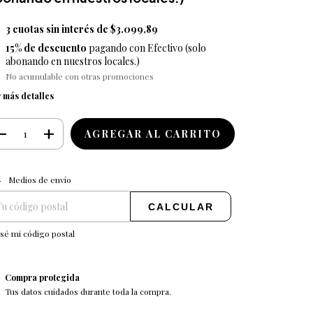
3
cuotas sin interés de
$3.099,89
15% de descuento
pagando con Efectivo (solo
abonando en nuestros locales.)
No acumulable con otras promociones
 más detalles
CAMBIAR CP
regas para el CP:
Medios de envío
CALCULAR
sé mi código postal
Compra protegida
Tus datos cuidados durante toda la compra.