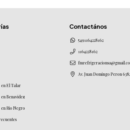
ías
Contactános
5491164228162
1164228162
fmrefrigeracionsa@gmail.c
Av. Juan Domingo Peron 638
en El Talar
 en Benavidez
 en Rio Negro
recuentes