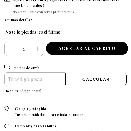
nuestros locales.)
No acumulable con otras promociones
Ver más detalles
¡No te lo pierdas, es el último!
CAMBIAR CP
Entregas para el CP:
Medios de envío
CALCULAR
No sé mi código postal
Compra protegida
Tus datos cuidados durante toda la compra.
Cambios y devoluciones