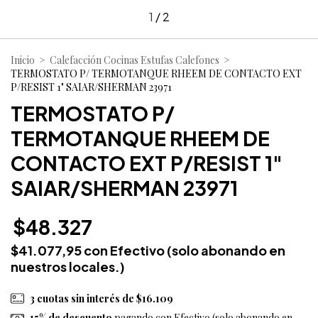
1
/
2
Inicio
>
Calefacción Cocinas Estufas Calefones
>
TERMOSTATO P/ TERMOTANQUE RHEEM DE CONTACTO EXT
P/RESIST 1" SAIAR/SHERMAN 23971
TERMOSTATO P/
TERMOTANQUE RHEEM DE
CONTACTO EXT P/RESIST 1"
SAIAR/SHERMAN 23971
$48.327
$41.077,95
con
Efectivo (solo abonando en
nuestros locales.)
3
cuotas sin interés de
$16.109
15% de descuento
pagando con Efectivo (solo abonando en