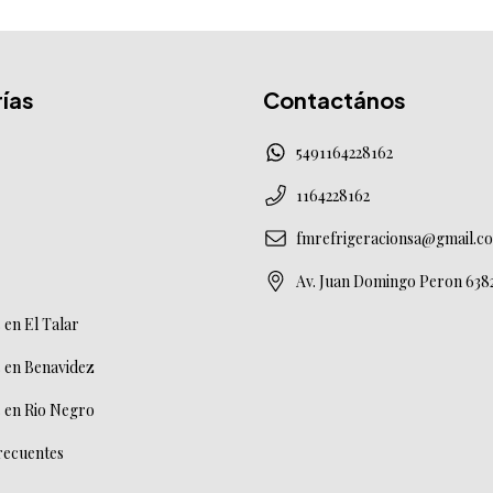
ías
Contactános
5491164228162
1164228162
fmrefrigeracionsa@gmail.c
Av. Juan Domingo Peron 638
en El Talar
 en Benavidez
 en Rio Negro
recuentes