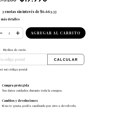
3
cuotas sin interés de
$6.663,33
 más detalles
CAMBIAR CP
regas para el CP:
Medios de envío
CALCULAR
sé mi código postal
Compra protegida
Tus datos cuidados durante toda la compra.
Cambios y devoluciones
Si no te gusta, podés cambiarlo por otro o devolverlo.