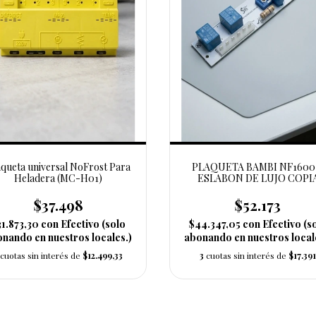
aqueta universal NoFrost Para
PLAQUETA BAMBI NF1600 
Heladera (MC-H01)
ESLABON DE LUJO COPI
(BAM36)
$37.498
$52.173
31.873,30
con
Efectivo (solo
$44.347,05
con
Efectivo (s
nando en nuestros locales.)
abonando en nuestros local
cuotas sin interés de
$12.499,33
3
cuotas sin interés de
$17.391