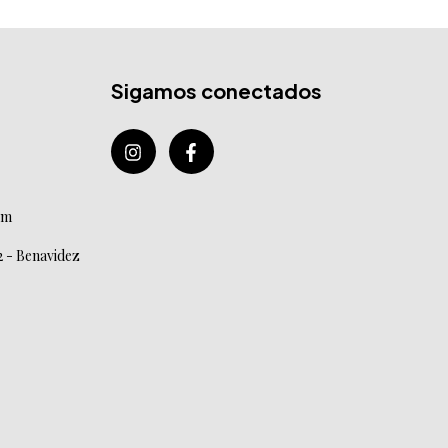
Sigamos conectados
om
2 - Benavidez