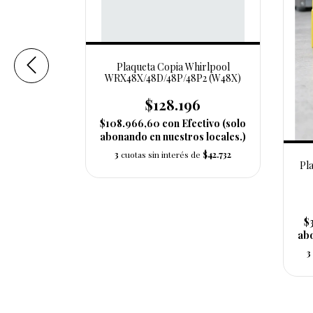
Plaqueta Copia Whirlpool
WRX48X/48D/48P/48P2 (W48X)
$128.196
$108.966,60
con
Efectivo (solo
abonando en nuestros locales.)
3
cuotas sin interés de
$42.732
irlpool
Pl
wre51)
5
tivo (solo
$
 locales.)
abo
$83.078,33
3