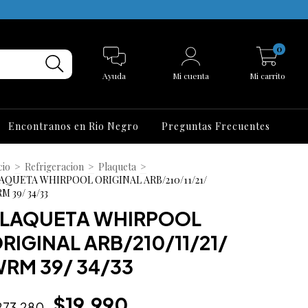
0
Ayuda
Mi cuenta
Mi carrito
Encontranos en Rio Negro
Preguntas Frecuentes
cio
>
Refrigeracion
>
Plaqueta
>
AQUETA WHIRPOOL ORIGINAL ARB/210/11/21/
M 39/ 34/33
LAQUETA WHIRPOOL
RIGINAL ARB/210/11/21/
RM 39/ 34/33
$19.990
273.280