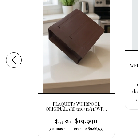
WRM
abo
3
U 40 - 44
PLAQUETA WHIRPOOL
 8 )
ORIGINAL ARB/210/11/21/ WRM
39/ 34/33
$19.990
$273.280
tivo (solo
3
cuotas sin interés de
$6.663,33
 locales.)