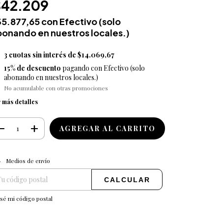
$42.209
35.877,65
con
Efectivo (solo
onando en nuestros locales.)
3
cuotas sin interés de
$14.069,67
15% de descuento
pagando con Efectivo (solo
abonando en nuestros locales.)
No acumulable con otras promociones
 más detalles
CAMBIAR CP
regas para el CP:
Medios de envío
CALCULAR
sé mi código postal