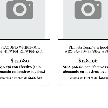
PLAQUETA WHIRLPOOL
Plaqueta Copia Whirlpool
37D1/WRM37X1/WRM41X1/WRM41D1-
WRX48X/48D/48P/48P2 (W48
COPIA (W41)
$42.680
$128.196
$36.278
con
Efectivo (solo
$108.966,60
con
Efectivo (
nando en nuestros locales.)
abonando en nuestros local
cuotas sin interés de
$14.226,67
3
cuotas sin interés de
$42.73