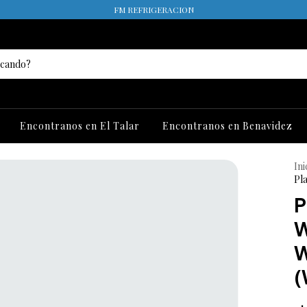
FM REFRIGERACION
Encontranos en El Talar
Encontranos en Benavidez
Ini
Pl
P
W
(