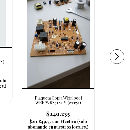
X)
solo
es.)
2
Plaqueta Copia Whirlpool
plaquet
WRE/WRX51X/P1 (wre51)
ARB220/
$249.235
$273.2
$211.849,75
con
Efectivo (solo
3
cuotas s
abonando en nuestros locales.)