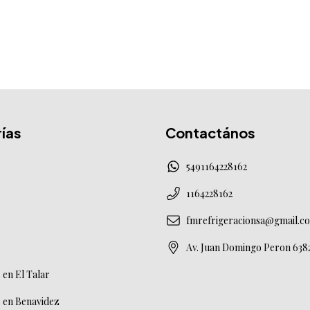
ías
Contactános
5491164228162
1164228162
fmrefrigeracionsa@gmail.c
Av. Juan Domingo Peron 638
en El Talar
 en Benavidez