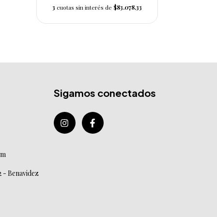
3
cuotas sin interés de
$83.078,33
Sigamos conectados
om
2 - Benavidez