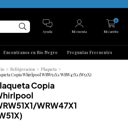
0
Ayuda
Mi cuenta
Mi carrito
Encontranos en Rio Negro
Preguntas Frecuentes
cio
>
Refrigeracion
>
Plaqueta
>
aqueta Copia Whirlpool WRW51X1/WRW47X1 (W51X)
laqueta Copia
hirlpool
WRW51X1/WRW47X1
W51X)