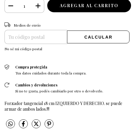
CAMBIAR CP
Entregas para el CP:
Medios de envío
CALCULAR
No sé mi código postal
Compra protegida
Tus datos cuidados durante toda la compra.
Cambios y devoluciones
Si no te gusta, podés cambiarlo por otro o devolverlo.
Forzador tangencial 18 cm IZQUIERDO Y DERECHO. se puede
armar de ambos lados.!!!