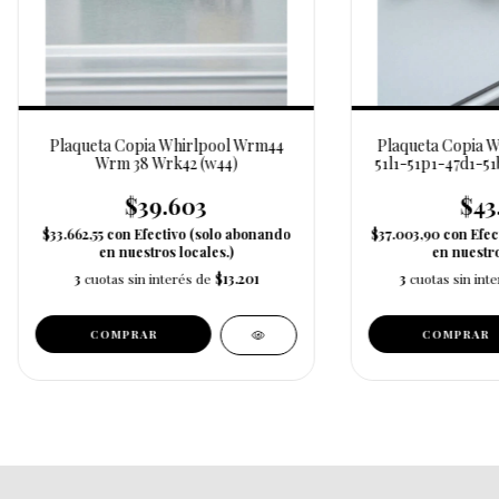
Plaqueta Copia Whirlpool Wrm44
Plaqueta Copia 
Wrm 38 Wrk42 (w44)
51l1-51p1-47d1-5
$39.603
$43
$33.662,55
con
Efectivo (solo abonando
$37.003,90
con
Efec
en nuestros locales.)
en nuestro
3
cuotas sin interés de
$13.201
3
cuotas sin int