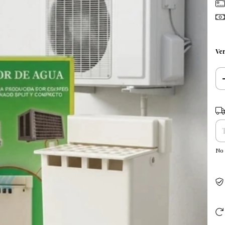
Ver
Ent
No 