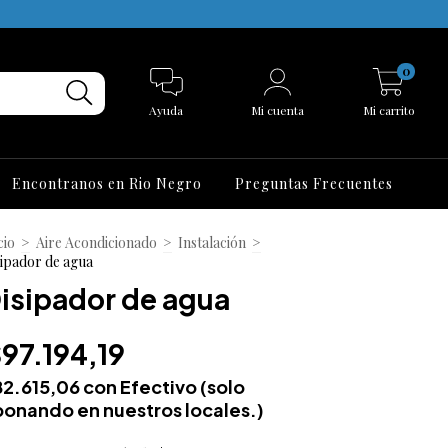
0
Ayuda
Mi cuenta
Mi carrito
Encontranos en Rio Negro
Preguntas Frecuentes
cio
>
Aire Acondicionado
>
Instalación
>
sipador de agua
isipador de agua
97.194,19
82.615,06
con
Efectivo (solo
onando en nuestros locales.)