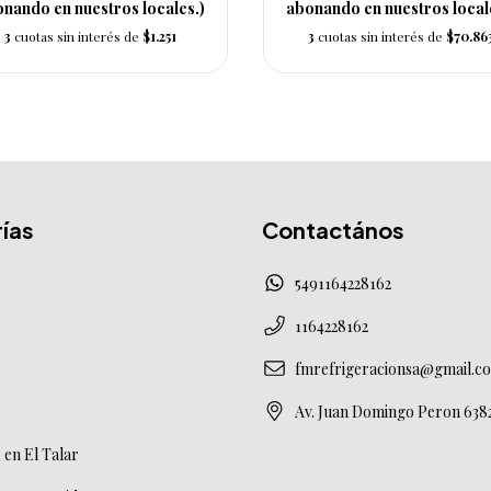
nando en nuestros locales.)
abonando en nuestros local
3
cuotas sin interés de
$1.251
3
cuotas sin interés de
$70.86
ías
Contactános
5491164228162
1164228162
fmrefrigeracionsa@gmail.c
Av. Juan Domingo Peron 638
en El Talar