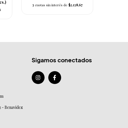
es.)
abonando 
3
cuotas sin interés de
$2.138,67
3
3
cuotas s
Sigamos conectados
om
2 - Benavidez