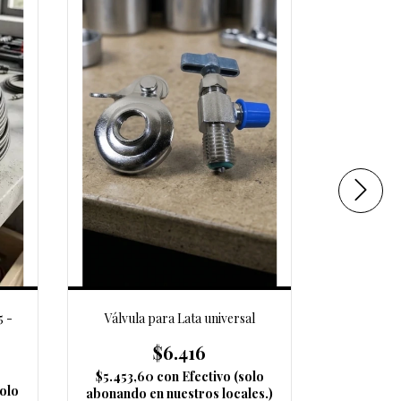
5 -
Válvula para Lata universal
Bomba de
$6.416
$
$5.453,60
con
Efectivo (solo
solo
$87.864,
abonando en nuestros locales.)