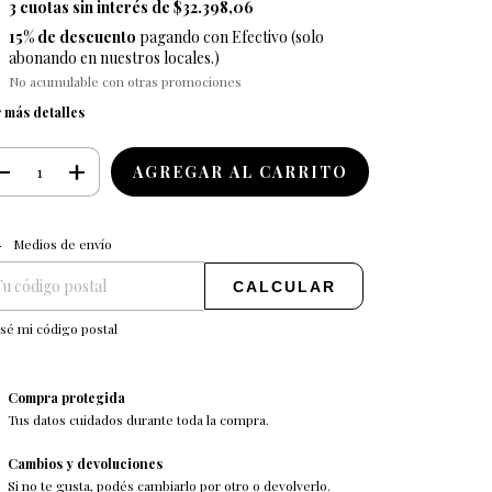
3
cuotas sin interés de
$32.398,06
15% de descuento
pagando con Efectivo (solo
abonando en nuestros locales.)
No acumulable con otras promociones
 más detalles
CAMBIAR CP
regas para el CP:
Medios de envío
CALCULAR
sé mi código postal
Compra protegida
Tus datos cuidados durante toda la compra.
Cambios y devoluciones
Si no te gusta, podés cambiarlo por otro o devolverlo.