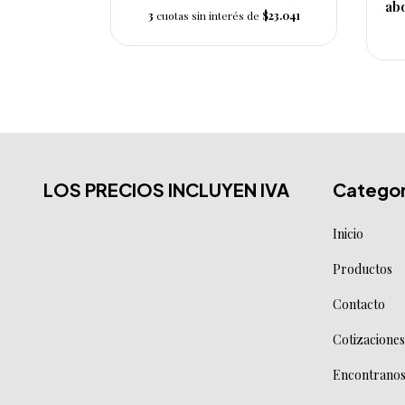
abo
s de
$20
3
cuotas sin interés de
$23.041
LOS PRECIOS INCLUYEN IVA
Categor
Inicio
Productos
Contacto
Cotizaciones
Encontranos 