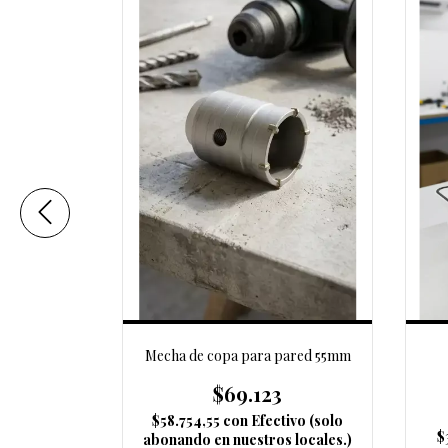
cintos
Mecha de copa para pared 55mm
$69.123
lo abonando
$58.754,55
con
Efectivo (solo
$
ales.)
abonando en nuestros locales.)