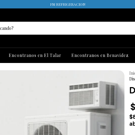
FM REFRIGERACION
Encontranos en El Talar
Encontranos en Benavidez
Ini
Di
D
$
$
ab